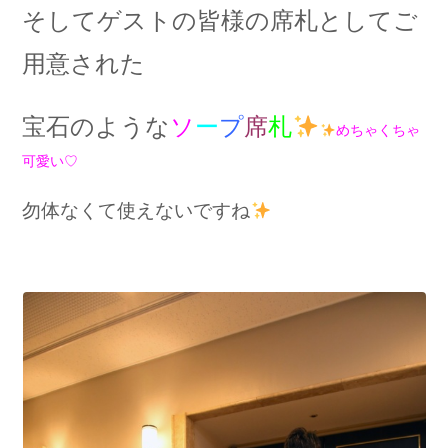
そしてゲストの皆様の席札としてご
用意された
宝石のような
ソ
ー
プ
席
札
めちゃくちゃ
可愛い♡
勿体なくて使えないですね