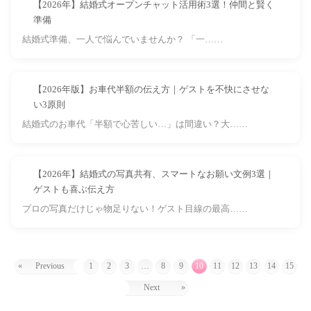
【2026年】結婚式オープンチャット活用術3選！仲間と賢く
準備
結婚式準備、一人で悩んでいませんか？ 「一……
【2026年版】お車代半額の伝え方｜ゲストを不快にさせな
い3原則
結婚式のお車代「半額で心苦しい…」は間違い？大……
【2026年】結婚式の写真共有、スマートなお願い文例3選｜
ゲストも喜ぶ伝え方
プロの写真だけじゃ物足りない！ゲスト目線の最高……
«
Previous
1
2
3
…
8
9
10
11
12
13
14
15
Next
»